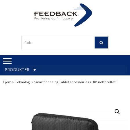
Skip
Skip
to
to
navigation
content
Profileringsartikler med
PROFILERINGSA
logo
OG FIRMAGA
FEEDBACK
PRODUKTER
Hjem
>
Teknologi
>
Smartphone og Tablet accessoiries
> 10″ nettbrettetui