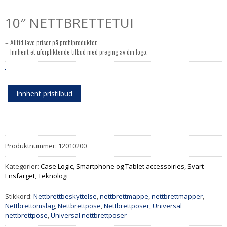
10″ NETTBRETTETUI
– Alltid lave priser på profilprodukter.
– Innhent et uforpliktende tilbud med preging av din logo.
Innhent pristilbud
Produktnummer:
12010200
Kategorier:
Case Logic
,
Smartphone og Tablet accessoiries
,
Svart
Ensfarget
,
Teknologi
Stikkord:
Nettbrettbeskyttelse
,
nettbrettmappe
,
nettbrettmapper
,
Nettbrettomslag
,
Nettbrettpose
,
Nettbrettposer
,
Universal
nettbrettpose
,
Universal nettbrettposer