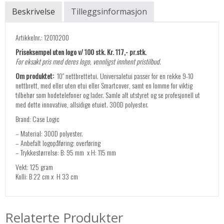
Beskrivelse
Tilleggsinformasjon
Artikkelnr.: 12010200
Priseksempel uten logo v/ 100 stk. Kr. 117,- pr.stk.
For eksakt pris med deres logo, vennligst innhent pristilbud.
Om produktet:
10″ nettbrettetui. Universaletui passer for en rekke 9-10
nettbrett, med eller uten etui eller Smartcover, samt en lomme for viktig
tilbehør som hodetelefoner og lader. Samle alt utstyret og se profesjonell ut
med dette innovative, allsidige etuiet. 300D polyester.
Brand: Case Logic
– Material: 300D polyester.
– Anbefalt logopåføring: overføring
– Trykkestørrelse: B: 95 mm x H: 115 mm
Vekt: 125 gram
Kolli: B 22 cm x H 33 cm
Relaterte Produkter