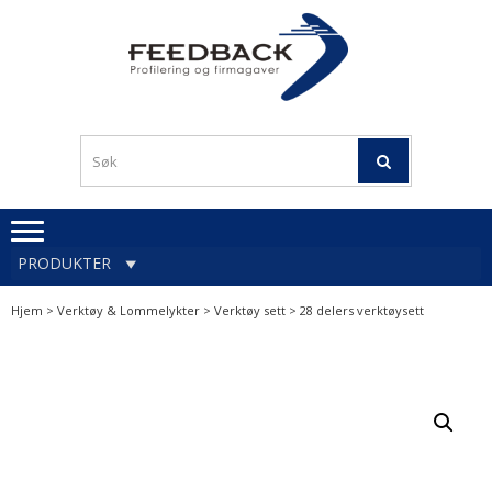
Skip
Skip
to
to
navigation
content
Profileringsartikler med
PROFILERINGSA
logo
OG FIRMAGA
FEEDBACK
PRODUKTER
Hjem
>
Verktøy & Lommelykter
>
Verktøy sett
> 28 delers verktøysett