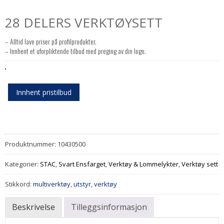
28 DELERS VERKTØYSETT
– Alltid lave priser på profilprodukter.
– Innhent et uforpliktende tilbud med preging av din logo.
Innhent pristilbud
Produktnummer:
10430500
Kategorier:
STAC
,
Svart Ensfarget
,
Verktøy & Lommelykter
,
Verktøy sett
Stikkord:
multiverktøy
,
utstyr
,
verktøy
Beskrivelse
Tilleggsinformasjon