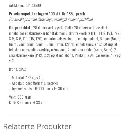
Artikkelnr.: 10430500
Priseksempel uten logo v/ 100 stk. Kr. 185,- pr.stk.
For eksakt pris med deres logo, vennligst innhent pristilbud.
Om produktet:
28 delers verktøysett. Dette 28 delers verktøysettet
inneholder et skrutrekker håndtak med 9 skrutrekkerbits (PH1, PH2, PZ1, PZ2,
SL5, SL6, T10, T15, T20), en forlengelsesadapter, en pipenøkkel, 8 piper (5mm,
6mm , 7mm, 8mm, 9mm, 10mm, 11mm, 12mm), en foldekniv, en spisstang, et
teleskop oppsamlingsverktøy m/magnet, 2 umbraco nøkler (4mm, 5mm), 2
små skrutrekkere (PH2, SL2) og et målebånd. Pakket i STAC gaveeske. ABS og
stål.
Brand: STAC
– Material: ABS og stål.
– Anbefalt logopåføring: silketrykk
– Trykkestørrelse: B: 100 mm x H: 30 mm
Vekt: 683 gram
Kolli: B 22 cm x H 33 cm
Relaterte Produkter