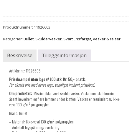
Produktnummer:
11926603
Kategorier:
Bullet
,
Skuldervesker
,
Svart Ensfarget
,
Vesker & reiser
Beskrivelse
Tilleggsinformasjon
Artikkelnr.: 11926605
Priseksempel uten logo v/ 100 stk. Kr. 50,- pr.stk.
For eksakt pris med deres logo, vennligst innhent pristilbud.
Om produktet:
Mission ikke-vevd skulderveske. Veske med skulderreim,
åpent hovedrom og flere lommer under klaffen. Vesken er resirkulerbar. Ikke-
vevd 130 g/m² polypropylen.
Brand: Bullet
– Material: Ikke-vevd 130 g/m² polypropylen.
– Anbefalt logopåføring: overføring