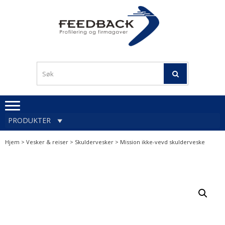
Skip
Skip
to
to
navigation
content
Profileringsartikler med
PROFILERINGSA
logo
OG FIRMAGA
FEEDBACK
PRODUKTER
Hjem
>
Vesker & reiser
>
Skuldervesker
> Mission ikke-vevd skulderveske