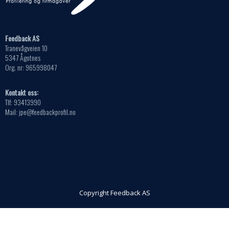
Feedback AS
Tranevågveien 10
5347 Ågotnes
Org. nr: 965998047
Kontakt oss:
Tlf: 93413990
Mail: jpe@feedbackprofil.no
Copyright Feedback AS