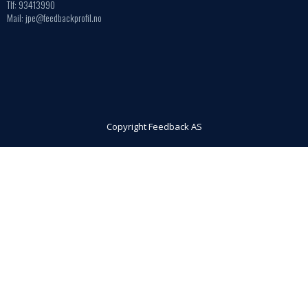
Tlf: 93413990
Mail: jpe@feedbackprofil.no
Copyright Feedback AS