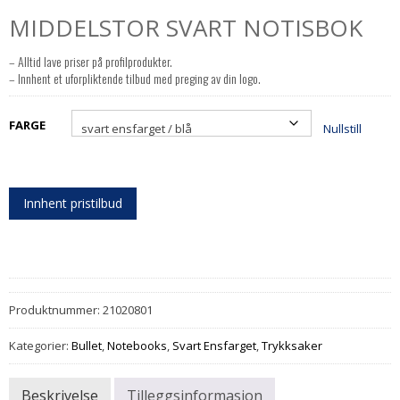
MIDDELSTOR SVART NOTISBOK
– Alltid lave priser på profilprodukter.
– Innhent et uforpliktende tilbud med preging av din logo.
FARGE
Nullstill
Innhent pristilbud
Produktnummer:
21020801
Kategorier:
Bullet
,
Notebooks
,
Svart Ensfarget
,
Trykksaker
Beskrivelse
Tilleggsinformasjon