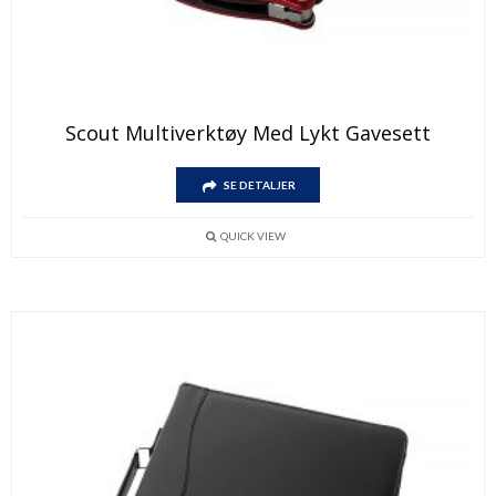
Dette
Scout Multiverktøy Med Lykt Gavesett
produktet
har
Dette
flere
SE DETALJER
produktet
varianter.
har
Alternativene
flere
kan
QUICK VIEW
varianter.
velges
Alternativene
på
kan
produktsiden
velges
på
produktsiden