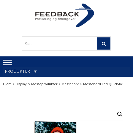
Skip
Skip
to
to
navigation
content
Profileringsartikler med
PROFILERINGSA
logo
OG FIRMAGA
FEEDBACK
PRODUKTER
Hjem
>
Display & Messeprodukter
>
Messebord
> Messebord Led Quick-fix