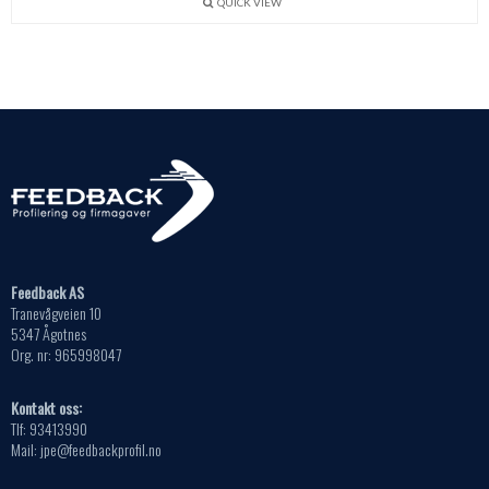
QUICK VIEW
Feedback AS
Tranevågveien 10
5347 Ågotnes
Org. nr: 965998047
Kontakt oss:
Tlf: 93413990
Mail: jpe@feedbackprofil.no