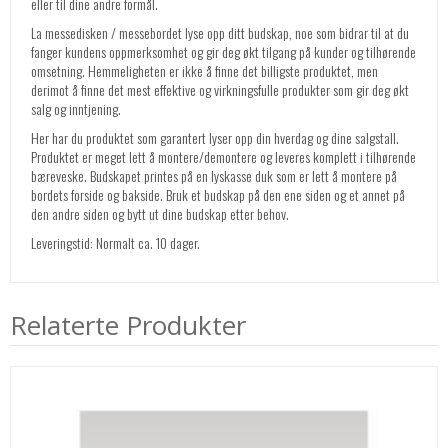
eller til dine andre formål.
La messedisken / messebordet lyse opp ditt budskap, noe som bidrar til at du
fanger kundens oppmerksomhet og gir deg økt tilgang på kunder og tilhørende
omsetning. Hemmeligheten er ikke å finne det billigste produktet, men
derimot å finne det mest effektive og virkningsfulle produkter som gir deg økt
salg og inntjening.
Her har du produktet som garantert lyser opp din hverdag og dine salgstall.
Produktet er meget lett å montere/demontere og leveres komplett i tilhørende
bæreveske. Budskapet printes på en lyskasse duk som er lett å montere på
bordets forside og bakside. Bruk et budskap på den ene siden og et annet på
den andre siden og bytt ut dine budskap etter behov.
Leveringstid: Normalt ca. 10 dager.
Relaterte Produkter