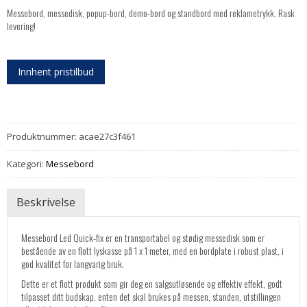
Messebord, messedisk, popup-bord, demo-bord og standbord med reklametrykk. Rask
levering!
Innhent pristilbud
Produktnummer:
acae27c3f461
Kategori:
Messebord
Beskrivelse
Messebord Led Quick-fix er en transportabel og stødig messedisk som er
bestående av en flott lyskasse på 1 x 1 meter, med en bordplate i robust plast, i
god kvalitet for langvarig bruk.
Dette er et flott produkt som gir deg en salgsutløsende og effektiv effekt, godt
tilpasset ditt budskap, enten det skal brukes på messen, standen, utstillingen