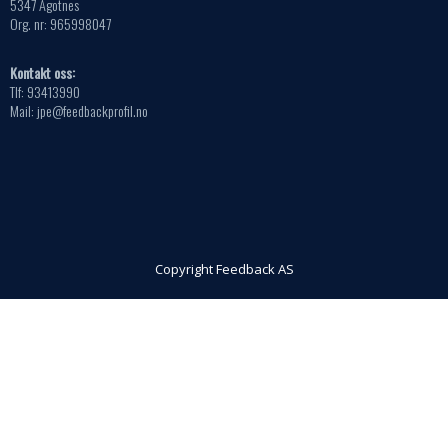
5347 Ågotnes
Org. nr: 965998047
Kontakt oss:
Tlf: 93413990
Mail: jpe@feedbackprofil.no
Copyright Feedback AS