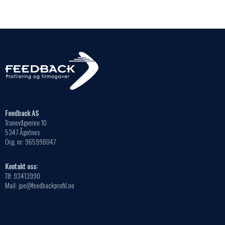
kan
produktsiden
velges
på
produktsiden
Feedback AS
Tranevågveien 10
5347 Ågotnes
Org. nr: 965998047
Kontakt oss:
Tlf: 93413990
Mail: jpe@feedbackprofil.no