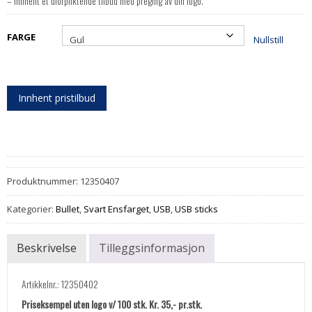
– Innhent et uforpliktende tilbud med preging av din logo.
FARGE
Nullstill
Innhent pristilbud
Produktnummer:
12350407
Kategorier:
Bullet
,
Svart Ensfarget
,
USB
,
USB sticks
Beskrivelse
Tilleggsinformasjon
Artikkelnr.: 12350402
Priseksempel uten logo v/ 100 stk. Kr. 35,- pr.stk.