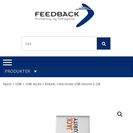
Skip
Skip
to
to
navigation
content
Profileringsartikler med
PROFILERINGSA
logo
OG FIRMAGA
FEEDBACK
PRODUKTER
Hjem
>
USB
>
USB sticks
> Enkelt, roterende USB-minne 2 GB