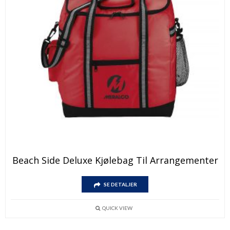
Dette
Beach Side Deluxe Kjølebag Til Arrangementer
produktet
har
Dette
flere
SE DETALJER
produktet
varianter.
har
Alternativene
flere
kan
QUICK VIEW
varianter.
velges
Alternativene
på