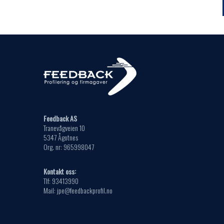
kan
variante
velges
Alterna
på
kan
produkt
velges
på
produkt
Feedback AS
Tranevågveien 10
5347 Ågotnes
Org. nr: 965998047
Kontakt oss:
Tlf: 93413990
Mail: jpe@feedbackprofil.no