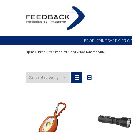
Skip
Skip
to
to
navigation
content
Profileringsartikler med logo
PROFILERINGSARTI
PROFILERINGSARTIKLER O
Hjem
> Produkter med stikkord «Nød lommelykt»