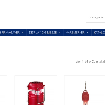
KLER OG FIRMAGAVER – FEEDBACK AS
G FIRMAGAVER
DISPLAY OG MESSE
VAREMERKER
KATAL
Viser 1–24 av 25 resultat