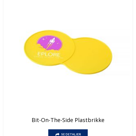
Dette
Bit-On-The-Side Plastbrikke
produktet
har
Dette
flere
SE DETALJER