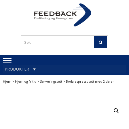
Skip
Skip
to
to
navigation
content
Profileringsartikler med
PROFILERINGSA
logo
OG FIRMAGA
FEEDBACK
PRODUKTER
Hjem
>
Hjem og fritid
>
Serveringssett
> Boda espressosett med 2 deler