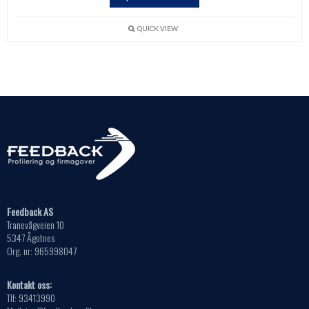
QUICK VIEW
Feedback AS
Tranevågveien 10
5347 Ågotnes
Org. nr: 965998047
Kontakt oss:
Tlf: 93413990