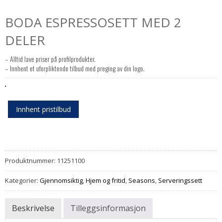
BODA ESPRESSOSETT MED 2
DELER
– Alltid lave priser på profilprodukter.
– Innhent et uforpliktende tilbud med preging av din logo.
Innhent pristilbud
Produktnummer:
11251100
Kategorier:
Gjennomsiktig
,
Hjem og fritid
,
Seasons
,
Serveringssett
Beskrivelse
Tilleggsinformasjon