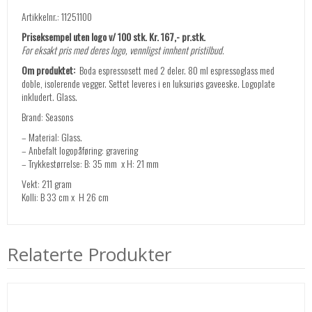
Artikkelnr.: 11251100
Priseksempel uten logo v/ 100 stk. Kr. 167,- pr.stk.
For eksakt pris med deres logo, vennligst innhent pristilbud.
Om produktet:
Boda espressosett med 2 deler. 80 ml espressoglass med
doble, isolerende vegger. Settet leveres i en luksuriøs gaveeske. Logoplate
inkludert. Glass.
Brand: Seasons
– Material: Glass.
– Anbefalt logopåføring: gravering
– Trykkestørrelse: B: 35 mm x H: 21 mm
Vekt: 211 gram
Kolli: B 33 cm x H 26 cm
Relaterte Produkter