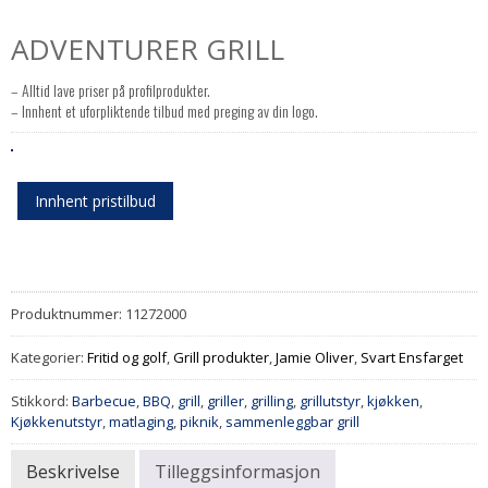
ADVENTURER GRILL
– Alltid lave priser på profilprodukter.
– Innhent et uforpliktende tilbud med preging av din logo.
Innhent pristilbud
Produktnummer:
11272000
Kategorier:
Fritid og golf
,
Grill produkter
,
Jamie Oliver
,
Svart Ensfarget
Stikkord:
Barbecue
,
BBQ
,
grill
,
griller
,
grilling
,
grillutstyr
,
kjøkken
,
Kjøkkenutstyr
,
matlaging
,
piknik
,
sammenleggbar grill
Beskrivelse
Tilleggsinformasjon