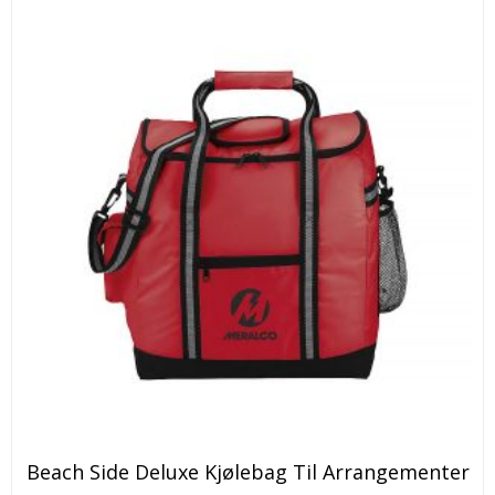
Dette
Beach Side Deluxe Kjølebag Til Arrangementer
produktet