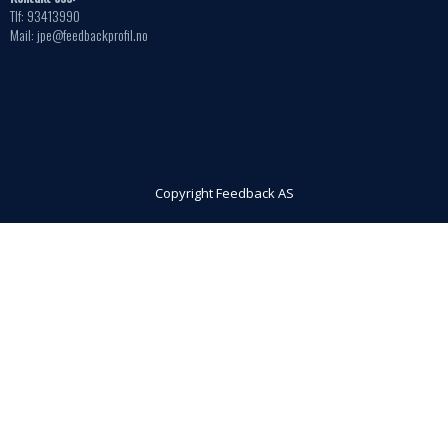
Tlf: 93413990
Mail: jpe@feedbackprofil.no
Copyright Feedback AS