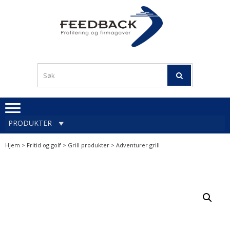
Skip
Skip
to
to
navigation
content
Profileringsartikler med
PROFILERINGSA
logo
OG FIRMAGA
FEEDBACK
PRODUKTER
Hjem
>
Fritid og golf
>
Grill produkter
> Adventurer grill