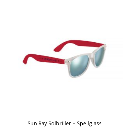
på
produktsiden
Dette
Sun Ray Solbriller – Speilglass
produktet