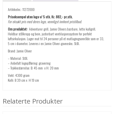
Artikkelnr.: 11272000
Priseksempel uten logo v/ 5 stk. Kr. 882,- pr.stk.
For eksakt pris med deres logo, vennligst innhent pristilbud.
Om produktet:
Adventurer grill. Jamie Olivers bærbare, lette kullgrill.
Holdbar stålkropp og bein, justerbart ventilasjonssystem for perfekt
luftsirkulasjon. Lager mat til 24 personer på et matlagingsområde som er 33,
5 cm i diameter. Leveres i en Jamie Oliver-gaveeske. Stål.
Brand: Jamie Oliver
– Material: Stål.
– Anbefalt logopåføring: gravering
– Trykkestørrelse: B: 45 mm x H: 20 mm
Vekt: 4300 gram
Kolli: B 39 cm x H 19 cm
Relaterte Produkter