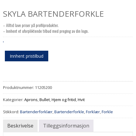
SKYLA BARTENDERFORKLE
– Alltid lave priser på profilprodukter.
– Innhent et uforpliktende tilbud med preging av din logo.
Innhent pristilbud
Produktnummer:
11205200
Kategorier:
Aprons
,
Bullet
,
Hjem og fritid
,
Hvit
Stikkord:
Bartenderforklær
,
Bartenderforkle
,
Forklær
,
Forkle
Beskrivelse
Tilleggsinformasjon