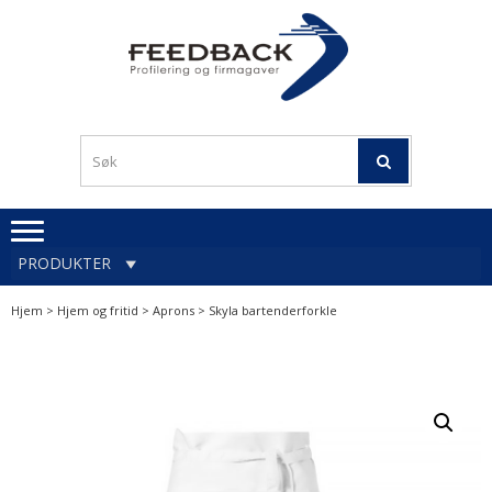
Skip
Skip
to
to
navigation
content
Profileringsartikler med
PROFILERINGSA
logo
OG FIRMAGA
FEEDBACK
PRODUKTER
Hjem
>
Hjem og fritid
>
Aprons
> Skyla bartenderforkle