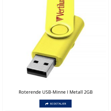
Dette
Roterende USB-Minne I Metall 2GB
produktet
har
Dette
flere
SE DETALJER
produktet
varianter.
har