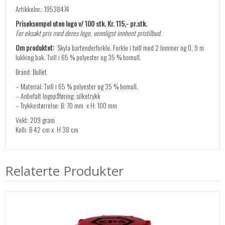
Artikkelnr.: 19538474
Priseksempel uten logo v/ 100 stk. Kr. 115,- pr.stk.
For eksakt pris med deres logo, vennligst innhent pristilbud.
Om produktet:
Skyla bartenderforkle. Forkle i tvill med 2 lommer og 0, 9 m
lukking bak. Tvill i 65 % polyester og 35 % bomull.
Brand: Bullet
– Material: Tvill i 65 % polyester og 35 % bomull.
– Anbefalt logopåføring: silketrykk
– Trykkestørrelse: B: 70 mm x H: 100 mm
Vekt: 209 gram
Kolli: B 42 cm x H 38 cm
Relaterte Produkter