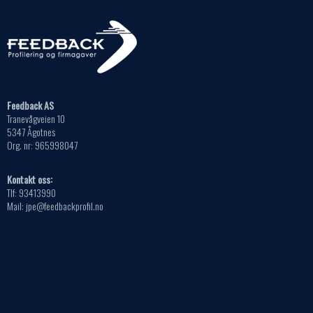
Feedback AS
Tranevågveien 10
5347 Ågotnes
Org. nr: 965998047
Kontakt oss:
Tlf: 93413990
Mail: jpe@feedbackprofil.no