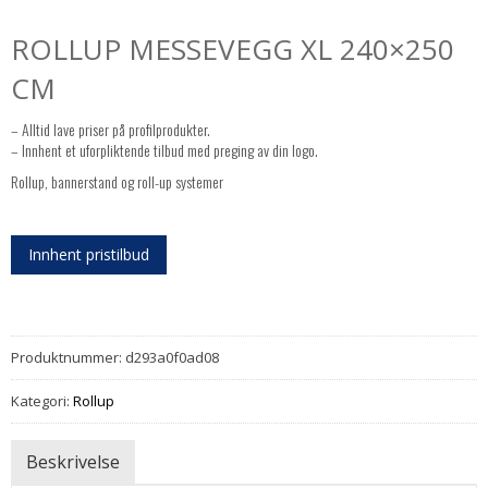
ROLLUP MESSEVEGG XL 240×250
CM
– Alltid lave priser på profilprodukter.
– Innhent et uforpliktende tilbud med preging av din logo.
Rollup, bannerstand og roll-up systemer
Innhent pristilbud
Produktnummer:
d293a0f0ad08
Kategori:
Rollup
Beskrivelse