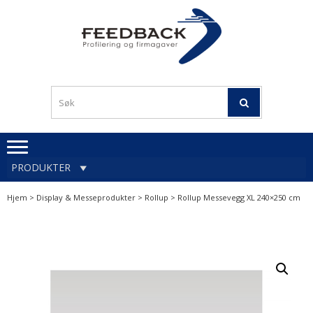
Skip
Skip
to
to
navigation
content
Profileringsartikler med
PROFILERINGSA
logo
OG FIRMAGA
FEEDBACK
PRODUKTER
Hjem
>
Display & Messeprodukter
>
Rollup
> Rollup Messevegg XL 240×250 cm