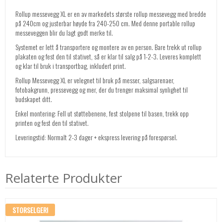
Rollup messevegg XL er en av markedets største rollup messevegg med bredde
på 240cm og justerbar høyde fra 240-250 cm. Med denne portable rollup
messeveggen blir du lagt godt merke til.
Systemet er lett å transportere og montere av en person. Bare trekk ut rollup
plakaten og fest den til stativet, så er klar til salg på 1-2-3. Leveres komplett
og klar til bruk i transportbag, inkludert print.
Rollup Messevegg XL er velegnet til bruk på messer, salgsarenaer,
fotobakgrunn, pressevegg og mer, der du trenger maksimal synlighet til
budskapet ditt.
Enkel montering: Fell ut støttebenene, fest stolpene til basen, trekk opp
printen og fest den til stativet.
Leveringstid: Normalt 2-3 dager + ekspress levering på forespørsel.
Relaterte Produkter
STORSELGER!