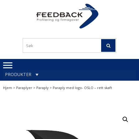
Skip
Skip
to
to
navigation
content
Profileringsartikler med
PROFILERINGSA
logo
OG FIRMAGA
FEEDBACK
PRODUKTER
Hjem
>
Paraplyer
>
Paraply
> Paraply med logo- OSLO – rett skaft