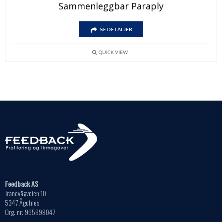
Sammenleggbar Paraply
SE DETALJER
QUICK VIEW
Feedback AS
Tranevågveien 10
5347 Ågotnes
Org. nr: 965998047