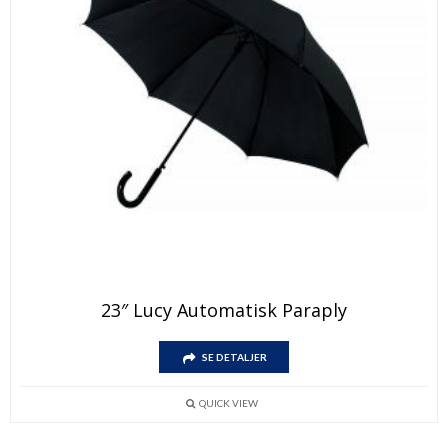
Dette
23″ Lucy Automatisk Paraply
produktet
har
Dette
flere
SE DETALJER
produktet
varianter.
har
Alternativene
flere
kan
QUICK VIEW
varianter.
velges
Alternativene
på