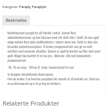
Kategorier:
Paraply
,
Paraplyer
Beskrivelse
Kundetilpasset paraply fra vår fabrikk i østen. Vunnet flere
anbudskonkurranser og kan tilpasses med rett skaft eller J skaft. Du kan også
velge mellom flere ulike skaftkvaliteter i imitert skinn mm. Dette er ikke den
klassiske polyesterparaplyen. Vi bruker pongeematriale som gir en matt
overflate med minimale skrukker. Spilene er også forsterket og tåler vind svært
godt. Meget høy kvalitet til en lav pris. -Matriale: stål med høykvalitets
pongeematriale.
-Str. 78 cm lang – 105cm Ø -Grep: Gummi/plast/tre mm
Vi designer uforpliktende illustrasjoner.
Hvis du ønsker å se hvordan paraplyen blir seende ut så kontakt oss. Send oss
en prisforespørsel og vi vil gi deg en totalpris.
Relaterte Produkter