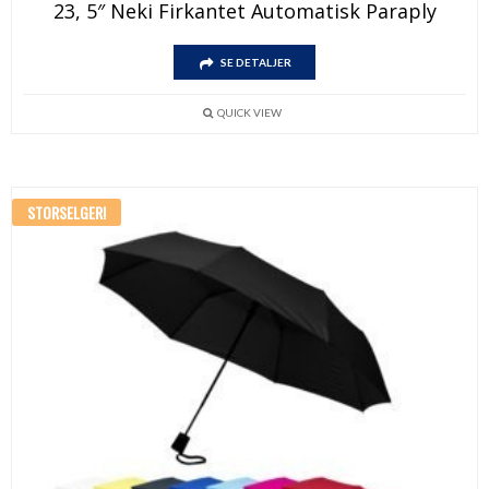
23, 5″ Neki Firkantet Automatisk Paraply
produktet
har
Dette
flere
SE DETALJER
produktet
varianter.
har
Alternativene
flere
kan
QUICK VIEW
varianter.
velges
Alternativene
på
kan
produktsiden
velges
på
STORSELGER!
produktsiden