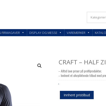
KLER OG FIRMAGAVER – FEEDBACK AS
G FIRMAGAVER
DISPLAY OG MESSE
VAREMERKER
KATAL
CRAFT – HALF Z
– Alltid lave priser på profilprodukter.
– Innhent et uforpliktende tilbud med pre
Innhent pristilbud