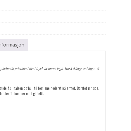
informasjon
pliktende pristilbud med trykk av deres logo. Husk å legg ved logo. Vi
idelås i halsen og hull til tomlene nederst på ermet. Børstet innside,
kulder. To lommer med glidelås.