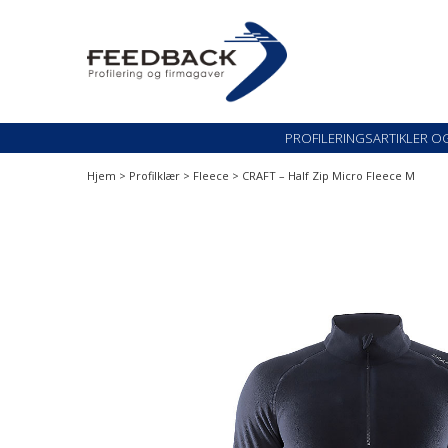
Skip
Skip
to
to
navigation
content
Profileringsartikler med logo
PROFILERINGSARTI
PROFILERINGSARTIKLER O
Hjem
>
Profilklær
>
Fleece
> CRAFT – Half Zip Micro Fleece M