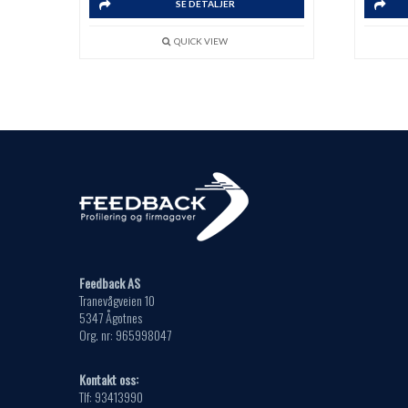
SE DETALJER
QUICK VIEW
Feedback AS
Tranevågveien 10
5347 Ågotnes
Org. nr: 965998047
Kontakt oss:
Tlf: 93413990