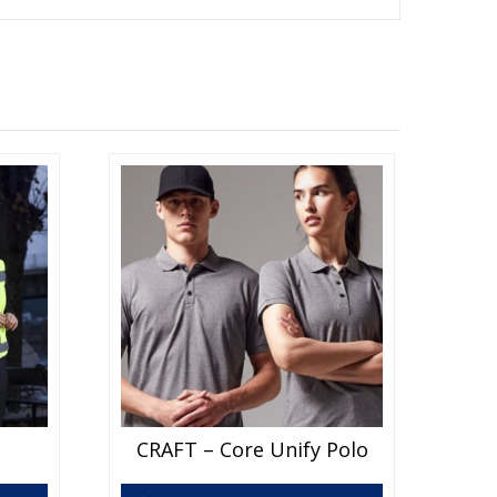
Dette
CRAFT – Core Unify Polo
produktet
har
Dette
flere