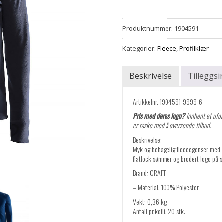
Produktnummer:
1904591
Kategorier:
Fleece
,
Profilklær
Beskrivelse
Tilleggs
Artikkelnr. 1904591-9999-6
Pris med deres logo?
Innhent et ufor
er raske med å oversende tilbud.
Beskrivelse:
Myk og behagelig fleecegenser med gl
flatlock sømmer og brodert logo på s
Brand: CRAFT
– Material: 100% Polyester
Vekt: 0,36 kg.
Antall pr.kolli: 20 stk.