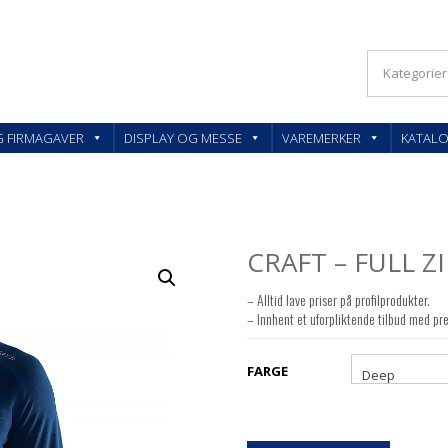
KLER OG FIRMAGAVER – FEEDBACK AS
G FIRMAGAVER
DISPLAY OG MESSE
VAREMERKER
KATAL
CRAFT – FULL Z
– Alltid lave priser på profilprodukter.
– Innhent et uforpliktende tilbud med pre
FARGE