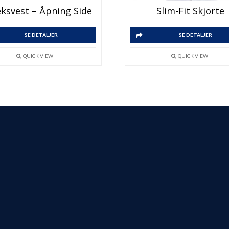
eksvest – Åpning Side
Slim-Fit Skjorte
SE DETALJER
SE DETALJER
QUICK VIEW
QUICK VIEW