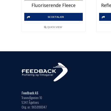
Fluoriserende Fleece
Refl
SE DETALJER
QUICK VIEW
Feedback AS
Tranevågveien 10
5347 Ågotnes
Org. nr: 965998047