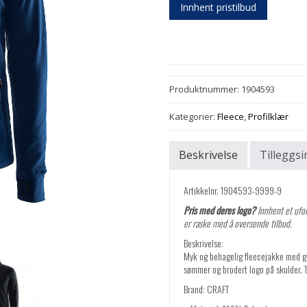
Innhent pristilbud
Produktnummer:
1904593
Kategorier:
Fleece
,
Profilklær
Beskrivelse
Tilleggs
Artikkelnr. 1904593-9999-9
Pris med deres logo?
Innhent et ufor
er raske med å oversende tilbud.
Beskrivelse:
Myk og behagelig fleecejakke med gli
sømmer og brodert logo på skulder. 
Brand: CRAFT