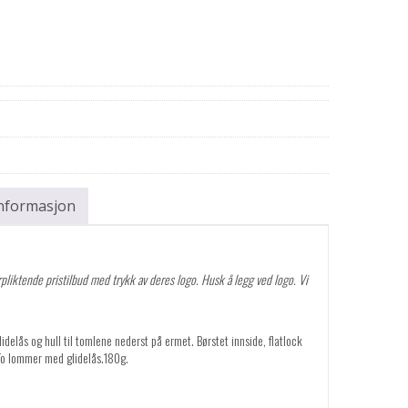
informasjon
pliktende pristilbud med trykk av deres logo. Husk å legg ved logo. Vi
delås og hull til tomlene nederst på ermet. Børstet innside, flatlock
To lommer med glidelås.180g.