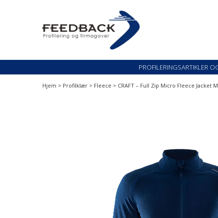
Skip
Skip
to
to
navigation
content
Profileringsartikler med logo
PROFILERINGSARTI
PROFILERINGSARTIKLER O
Hjem
>
Profilklær
>
Fleece
> CRAFT – Full Zip Micro Fleece Jacket M