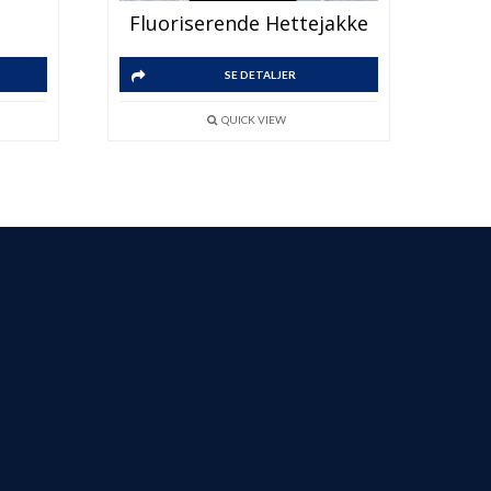
Fluoriserende Hettejakke
SE DETALJER
QUICK VIEW