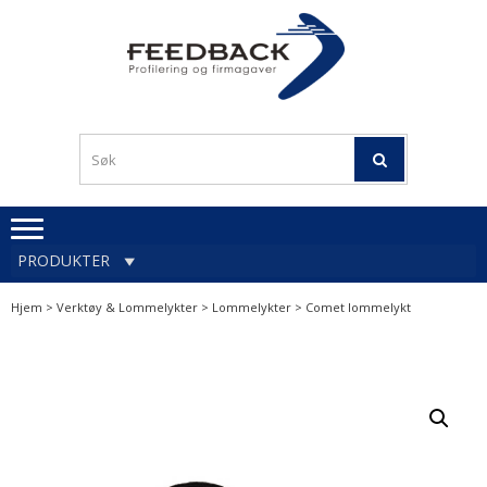
Skip
Skip
to
to
navigation
content
Profileringsartikler med
PROFILERINGSA
logo
OG FIRMAGA
FEEDBACK
PRODUKTER
Hjem
>
Verktøy & Lommelykter
>
Lommelykter
> Comet lommelykt