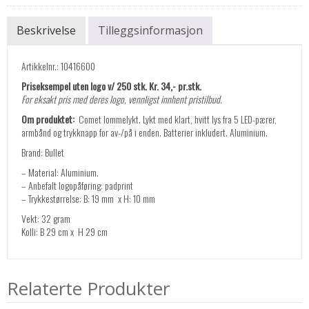
Beskrivelse
Tilleggsinformasjon
Artikkelnr.: 10416600
Priseksempel uten logo v/ 250 stk. Kr. 34,- pr.stk.
For eksakt pris med deres logo, vennligst innhent pristilbud.
Om produktet:
Comet lommelykt. Lykt med klart, hvitt lys fra 5 LED-pærer,
armbånd og trykknapp for av-/på i enden. Batterier inkludert. Aluminium.
Brand: Bullet
– Material: Aluminium.
– Anbefalt logopåføring: padprint
– Trykkestørrelse: B: 19 mm x H: 10 mm
Vekt: 32 gram
Kolli: B 29 cm x H 29 cm
Relaterte Produkter