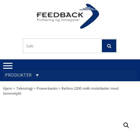
Skip
Skip
to
to
navigation
content
Profileringsartikler med
PROFILERINGSA
logo
OG FIRMAGA
FEEDBACK
PRODUKTER
Hjem
>
Teknologi
>
Powerbanks
> Bellino 2200 mAh mobillader med
lommelykt