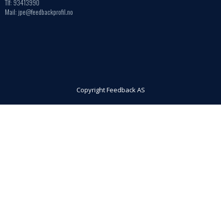
Tlf: 93413990
Mail: jpe@feedbackprofil.no
Copyright Feedback AS