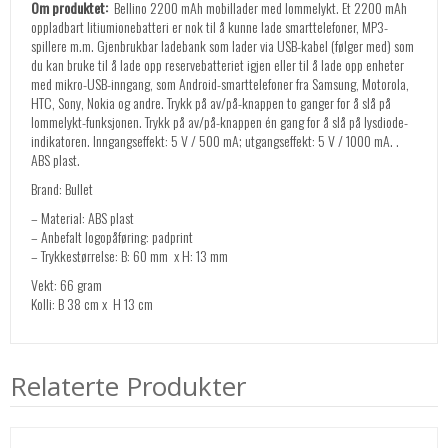
Om produktet:
Bellino 2200 mAh mobillader med lommelykt. Et 2200 mAh
oppladbart litiumionebatteri er nok til å kunne lade smarttelefoner, MP3-
spillere m.m. Gjenbrukbar ladebank som lader via USB-kabel (følger med) som
du kan bruke til å lade opp reservebatteriet igjen eller til å lade opp enheter
med mikro-USB-inngang, som Android-smarttelefoner fra Samsung, Motorola,
HTC, Sony, Nokia og andre. Trykk på av/på-knappen to ganger for å slå på
lommelykt-funksjonen. Trykk på av/på-knappen én gang for å slå på lysdiode-
indikatoren. Inngangseffekt: 5 V / 500 mA; utgangseffekt: 5 V / 1000 mA. .
ABS plast.
Brand: Bullet
– Material: ABS plast
– Anbefalt logopåføring: padprint
– Trykkestørrelse: B: 60 mm x H: 13 mm
Vekt: 66 gram
Kolli: B 38 cm x H 13 cm
Relaterte Produkter