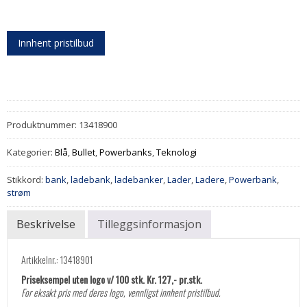
Innhent pristilbud
Produktnummer:
13418900
Kategorier:
Blå
,
Bullet
,
Powerbanks
,
Teknologi
Stikkord:
bank
,
ladebank
,
ladebanker
,
Lader
,
Ladere
,
Powerbank
,
strøm
Beskrivelse
Tilleggsinformasjon
Artikkelnr.: 13418901
Priseksempel uten logo v/ 100 stk. Kr. 127,- pr.stk.
For eksakt pris med deres logo, vennligst innhent pristilbud.