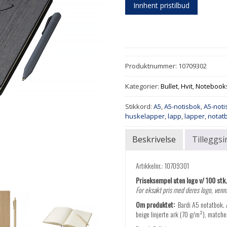
Innhent pristilbud
Produktnummer:
10709302
Kategorier:
Bullet
,
Hvit
,
Notebook
Stikkord:
A5
,
A5-notisbok
,
A5-not
huskelapper
,
lapp
,
lapper
,
notat
Beskrivelse
Tilleggs
Artikkelnr.: 10709301
Priseksempel uten logo v/ 100 stk. 
For eksakt pris med deres logo, vennl
Om produktet:
Bardi A5 notatbok. A
beige linjerte ark (70 g/m²), match