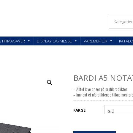
KLER OG FIRMAGAVER – FEEDBACK AS
G FIRMAGAVER
DISPLAY OG MESSE
VAREMERKER
KATAL
BARDI A5 NOT
– Alltid lave priser på profilprodukter.
– Innhent et uforpliktende tilbud med pre
FARGE