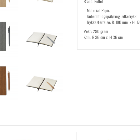
Brand: Bullet
– Material: Papir.
– Anbefalt logopåføring: silketrykk
– Trykkestørrelse: B: 100 mm x H: 
Vekt: 280 gram
Kolli: B 36 cm x H 36 cm