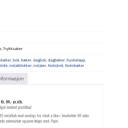
s
,
Trykksaker
isbøker
,
bok
,
bøker
,
dagbok
,
dagbøker
,
huskelapp
,
blokk
,
notatblokker
,
notater
,
Notisbok
,
Notisbøker
informasjon
Kr. 94,- pr.stk.
igst innhent pristilbud.
5 notatbok med omslag i tre «look a like». Inneholder 80 sider
ende sidemarkør og penn følger med. Papir.