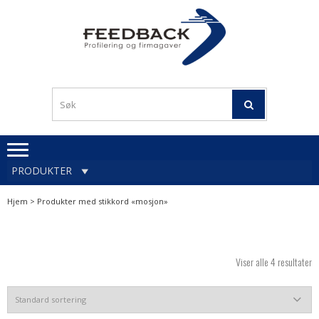
Skip
Skip
to
to
navigation
content
Profileringsartikler med
PROFILERINGSA
logo
OG FIRMAGA
FEEDBACK
PRODUKTER
Hjem
> Produkter med stikkord «mosjon»
Viser alle 4 resultater