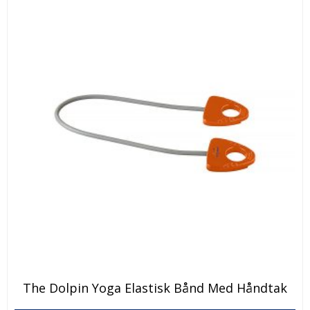
Dette
The Dolpin Yoga Elastisk Bånd Med Håndtak
produktet