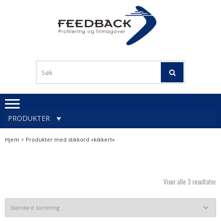
Skip
Skip
to
to
navigation
content
Profileringsartikler med
PROFILERINGSA
logo
OG FIRMAGA
FEEDBACK
PRODUKTER
Hjem
> Produkter med stikkord «kikkert»
Viser alle 3 resultater