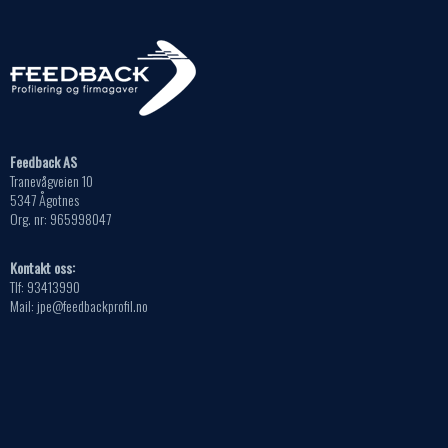
Feedback AS
Tranevågveien 10
5347 Ågotnes
Org. nr: 965998047
Kontakt oss:
Tlf: 93413990
Mail: jpe@feedbackprofil.no