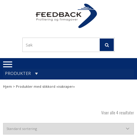
Skip
Skip
to
to
navigation
content
Profileringsartikler med
PROFILERINGSA
logo
OG FIRMAGA
FEEDBACK
PRODUKTER
Hjem
> Produkter med stikkord «isskraper»
Viser alle 4 resultater