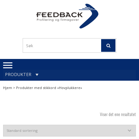
Skip
Skip
to
to
navigation
content
Profileringsartikler med
PROFILERINGSA
logo
OG FIRMAGA
FEEDBACK
PRODUKTER
Hjem
> Produkter med stikkord «Hovplukkere»
Viser det ene resultatet