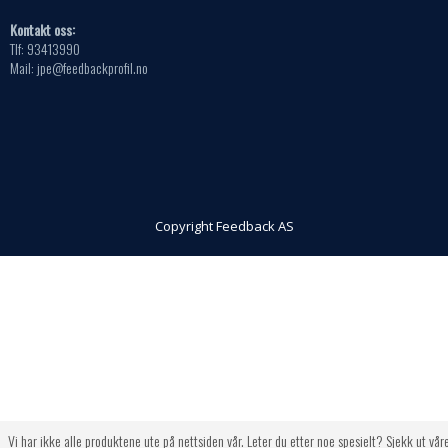
Kontakt oss:
Tlf: 93413990
Mail: jpe@feedbackprofil.no
Copyright Feedback AS
Vi har ikke alle produktene ute på nettsiden vår. Leter du etter noe spesielt? Sjekk ut vår