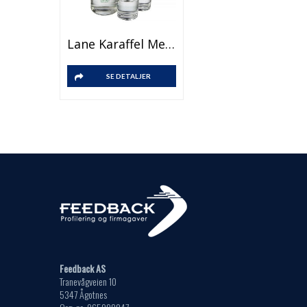
Lane Karaffel Med Glasssett
SE DETALJER
Feedback AS
Tranevågveien 10
5347 Ågotnes