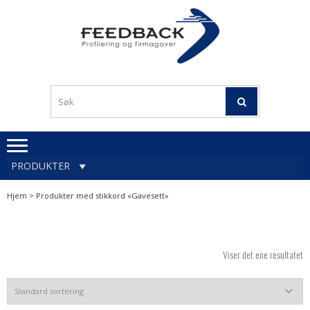
Skip
Skip
to
to
navigation
content
Profileringsartikler med
PROFILERINGSA
logo
OG FIRMAGA
FEEDBACK
PRODUKTER
Hjem
> Produkter med stikkord «Gavesett»
Viser det ene resultatet