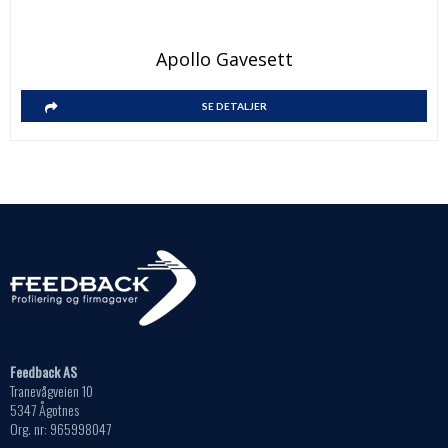
Apollo Gavesett
SE DETALJER
Feedback AS
Tranevågveien 10
5347 Ågotnes
Org. nr: 965998047