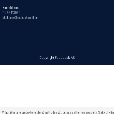
Kontakt oss:
Tlf: 93413990
Mail: jpe@feedbackprofil.no
Copyright Feedback AS
Vi har ikke alle produktene ute på nettsiden vår. Leter du etter noe spesielt? Sjekk ut vår