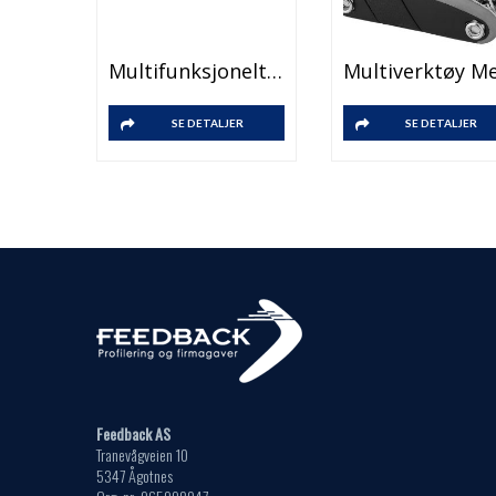
Multifunksjonelt Målebånd
SE DETALJER
SE DETALJER
Feedback AS
Tranevågveien 10
5347 Ågotnes