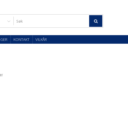
OGER
KONTAKT
VILKÅR
ter