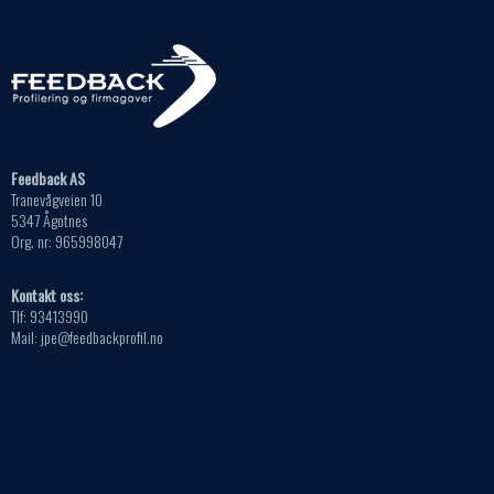
Feedback AS
Tranevågveien 10
5347 Ågotnes
Org. nr: 965998047
Kontakt oss:
Tlf: 93413990
Mail: jpe@feedbackprofil.no