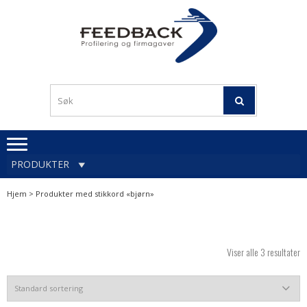
Skip
Skip
to
to
navigation
content
Profileringsartikler med
PROFILERINGSA
logo
OG FIRMAGA
FEEDBACK
PRODUKTER
Hjem
> Produkter med stikkord «bjørn»
Viser alle 3 resultater