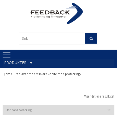
Skip
Skip
to
to
navigation
content
Profileringsartikler med
PROFILERINGSA
logo
OG FIRMAGA
FEEDBACK
PRODUKTER
Hjem
> Produkter med stikkord «belte med profilering»
Viser det ene resultatet