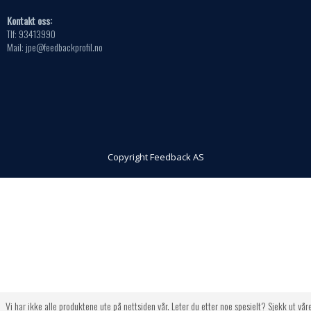
Kontakt oss:
Tlf: 93413990
Mail: jpe@feedbackprofil.no
Copyright Feedback AS
Vi har ikke alle produktene ute på nettsiden vår. Leter du etter noe spesielt? Sjekk ut vår