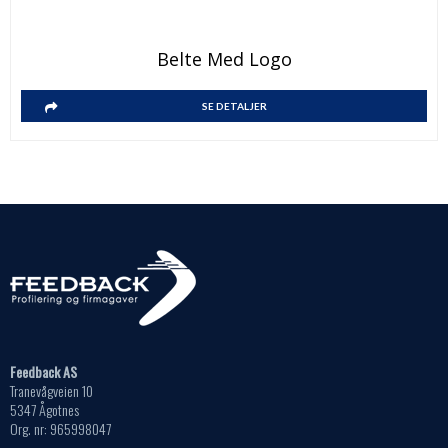
Belte Med Logo
SE DETALJER
Feedback AS
Tranevågveien 10
5347 Ågotnes
Org. nr: 965998047