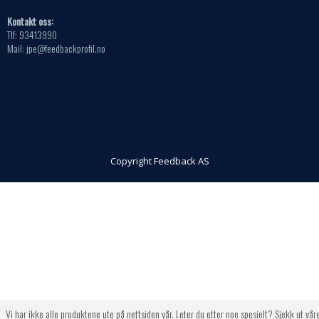
Kontakt oss:
Tlf: 93413990
Mail: jpe@feedbackprofil.no
Copyright Feedback AS
Vi har ikke alle produktene ute på nettsiden vår. Leter du etter noe spesielt? Sjekk ut vår