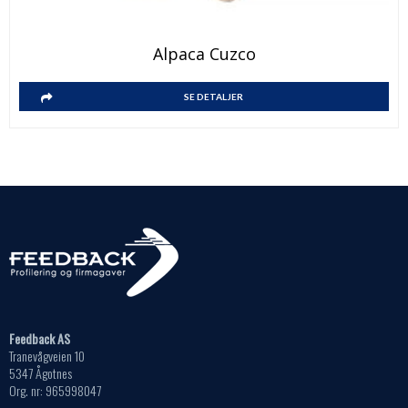
Alpaca Cuzco
SE DETALJER
Feedback AS
Tranevågveien 10
5347 Ågotnes
Org. nr: 965998047