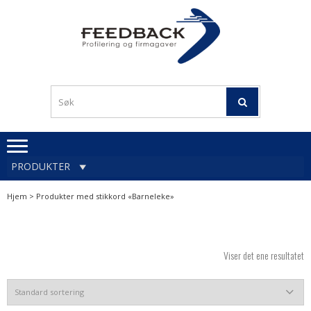
Skip
Skip
to
to
navigation
content
Profileringsartikler med
PROFILERINGSA
logo
OG FIRMAGA
FEEDBACK
PRODUKTER
Hjem
> Produkter med stikkord «Barneleke»
Viser det ene resultatet