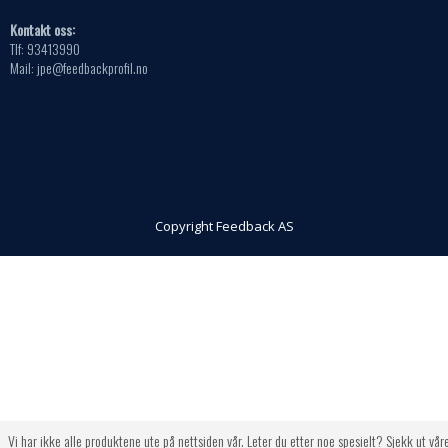
Kontakt oss:
Tlf: 93413990
Mail: jpe@feedbackprofil.no
Copyright Feedback AS
Vi har ikke alle produktene ute på nettsiden vår. Leter du etter noe spesielt? Sjekk ut vår