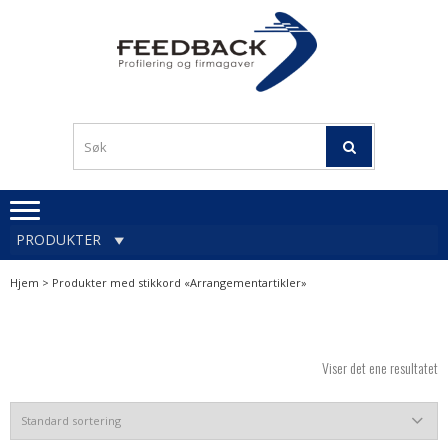
Skip
Skip
to
to
navigation
content
Profileringsartikler med
PROFILERINGSA
logo
OG FIRMAGA
FEEDBACK
PRODUKTER
Hjem
> Produkter med stikkord «Arrangementartikler»
Viser det ene resultatet