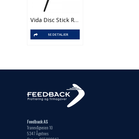
Vida Disc Stick Rørepinne
SE DETALJER
Feedback AS
Tranevågveien 10
5347 Ågotnes