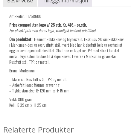
Beskrivelse
Tilleggsinformasjon
Artikkelnr.: 11258600
Priseksempel uten logo v/ 25 stk. Kr. 416,- pr.stk.
For eksakt pris med deres logo, vennligst innhent pristilbud.
Om produktet:
Element kokkekniv og brynestein. Eksklusiv 20 cm kokkekniv
i Marksman-design og rustfritt stål, hvert blad har klebefritt belegg og finslipt
egg for overlegen kuttekvalitet. Skaftene er laget av TPR med slire i børstet
metall. Brynestein brukes til å slipe kniver. Leveres i Marksman gaveeske.
Rustfritt stål, TPR og metall.
Brand: Marksman
– Material: Rustfritt stål, TPR og metall.
– Anbefalt logopåføring: gravering
– Trykkestørrelse: B: 120 mm x H: 15 mm
Vekt: 800 gram
Kolli: B 39 cm x H 25 cm
Relaterte Produkter