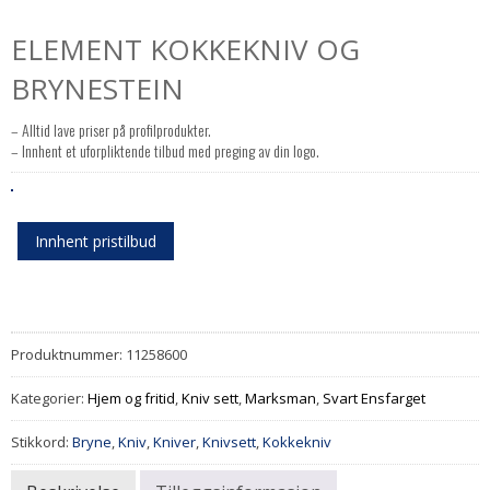
ELEMENT KOKKEKNIV OG
BRYNESTEIN
– Alltid lave priser på profilprodukter.
– Innhent et uforpliktende tilbud med preging av din logo.
Innhent pristilbud
Produktnummer:
11258600
Kategorier:
Hjem og fritid
,
Kniv sett
,
Marksman
,
Svart Ensfarget
Stikkord:
Bryne
,
Kniv
,
Kniver
,
Knivsett
,
Kokkekniv