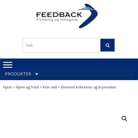
Skip
Skip
to
to
navigation
content
Profileringsartikler med
PROFILERINGSA
logo
OG FIRMAGA
FEEDBACK
PRODUKTER
Hjem
>
Hjem og fritid
>
Kniv sett
> Element kokkekniv og brynestein