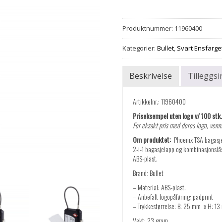
Produktnummer:
11960400
Kategorier:
Bullet
,
Svart Ensfarge
Beskrivelse
Tilleggs
Artikkelnr.: 11960400
Priseksempel uten logo v/ 100 stk. 
For eksakt pris med deres logo, vennl
Om produktet:
Phoenix TSA bagasje
2-i-1 bagasjelapp og kombinasjonslås.
ABS-plast.
Brand: Bullet
– Material: ABS-plast.
– Anbefalt logopåføring: padprint
– Trykkestørrelse: B: 25 mm x H: 1
Vekt: 23 gram