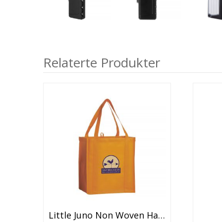
Relaterte Produkter
Dette
Little Juno Non Woven Handlenett
produktet