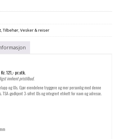
t
,
Tilbehør
,
Vesker & reiser
informasjon
Kr. 121,- pr.stk.
igst innhent pristilbud.
lapp og lås. Gjør eiendelene tryggere og mer personlig med denne
 TSA-godkjent 3-sifret lås og integrert etikett for navn og adresse.
3 mm