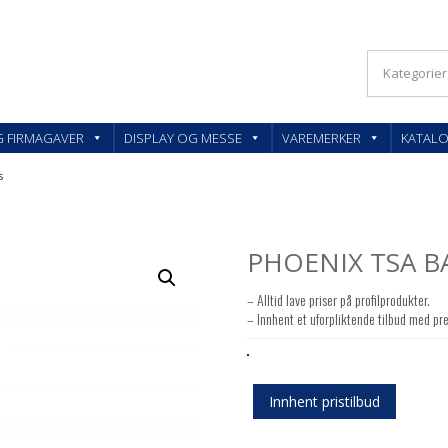
KLER OG FIRMAGAVER – FEEDBACK AS
G FIRMAGAVER
DISPLAY OG MESSE
VAREMERKER
KATAL
s
PHOENIX TSA B
– Alltid lave priser på profilprodukter.
– Innhent et uforpliktende tilbud med pre
Innhent pristilbud