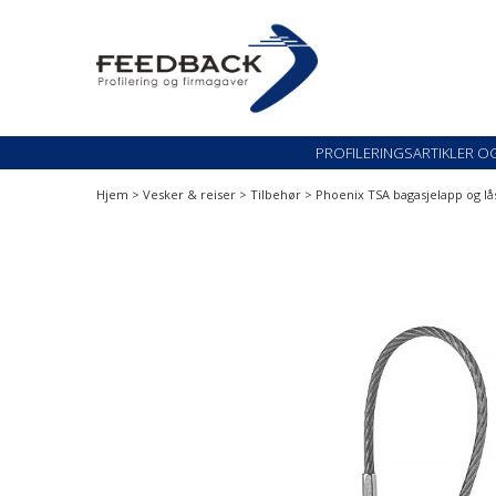
Skip
Skip
to
to
navigation
content
Profileringsartikler med logo
PROFILERINGSARTI
PROFILERINGSARTIKLER O
Hjem
>
Vesker & reiser
>
Tilbehør
> Phoenix TSA bagasjelapp og lå