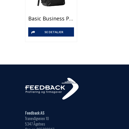
Basic Business Pack
SE DETALJER
Feedback AS
Tranevågveien 10
5347 Ågotnes