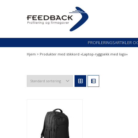
Skip
Skip
to
to
navigation
content
Profileringsartikler med logo
PROFILERINGSARTI
PROFILERINGSARTIKLER O
Hjem
> Produkter med stikkord «Laptop-ryggsekk med logo»