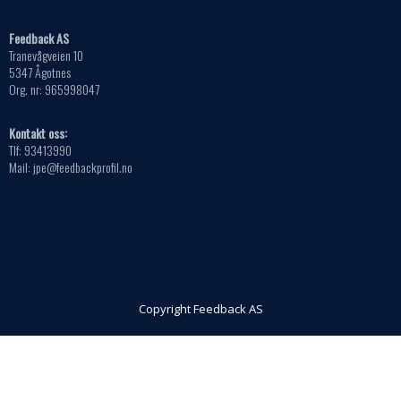
Feedback AS
Tranevågveien 10
5347 Ågotnes
Org. nr: 965998047
Kontakt oss:
Tlf: 93413990
Mail: jpe@feedbackprofil.no
Copyright Feedback AS