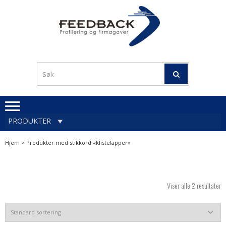
Skip
Skip
to
to
navigation
content
Profileringsartikler med
PROFILERINGSA
logo
OG FIRMAGA
FEEDBACK
PRODUKTER
Hjem
> Produkter med stikkord «klistelapper»
Viser alle 2 resultater